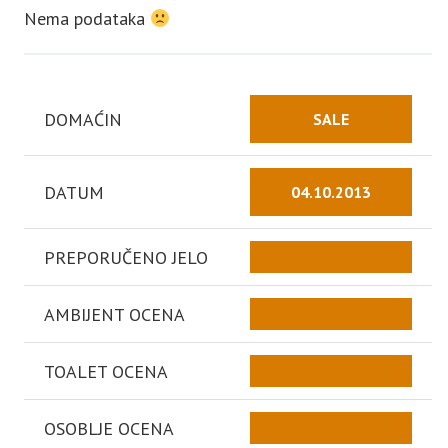
Nema podataka
DOMAĆIN
SALE
DATUM
04.10.2013
PREPORUČENO JELO
AMBIJENT OCENA
TOALET OCENA
OSOBLJE OCENA