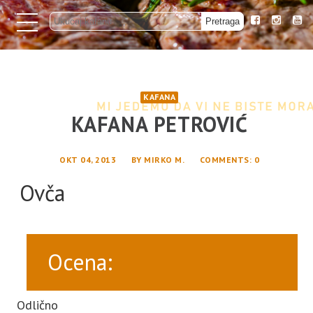
KAFANA
KAFANA PETROVIĆ
OKT 04, 2013
BY
MIRKO M.
COMMENTS
: 0
Ovča
Ocena:
Odlično