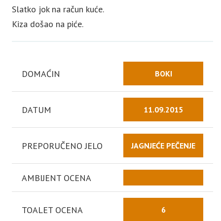
Slatko jok na račun kuće.
Kiza došao na piće.
DOMAĆIN
BOKI
DATUM
11.09.2015
PREPORUČENO JELO
JAGNJEĆE PEČENJE
AMBIJENT OCENA
TOALET OCENA
6