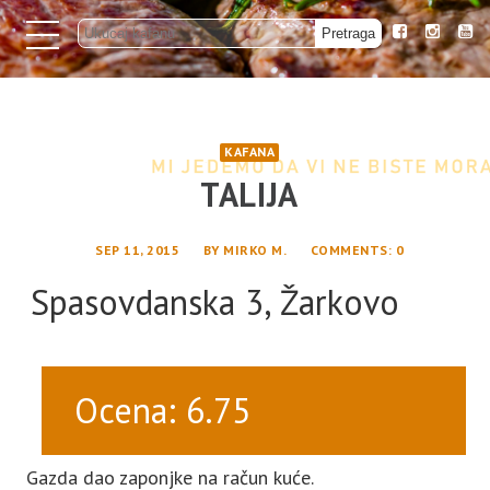
KAFANA
TALIJA
SEP 11, 2015
BY
MIRKO M.
COMMENTS
: 0
Spasovdanska 3, Žarkovo
Ocena: 6.75
Gazda dao zaponjke na račun kuće.