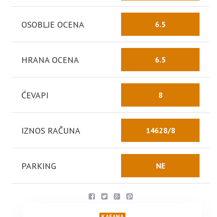
OSOBLJE OCENA
6.5
HRANA OCENA
6.5
ĆEVAPI
8
IZNOS RAČUNA
14628/8
PARKING
NE
KAFANA