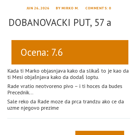
JUN 26, 2026
BY
MIRKO M.
COMMENTS
: 0
DOBANOVACKI PUT, 57 a
Ocena: 7.6
Kada ti Marko objasnjava kako da slikaš to je kao da
ti Mesi objašnjava kako da dodaš loptu.
Rade vratio neotvoreno pivo – i ti hoces da budes
Precednik…
Sale reko da Rade moze da prca trandzu ako ce da
uzme njegovo prezime