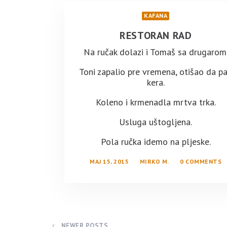
KAFANA
RESTORAN RAD
Na ručak dolazi i Tomaš sa drugarom
Toni zapalio pre vremena, otišao da pa
kera.
Koleno i krmenadla mrtva trka.
Usluga uštogljena.
Pola ručka idemo na pljeske.
MAJ 15, 2015
MIRKO M.
0 COMMENTS
NEWER POSTS