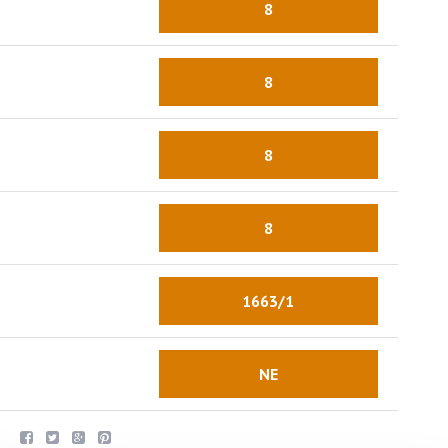
8
8
8
8
1663/1
NE