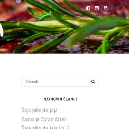
NAJNOVIJI ČLANCI
Šaja piše do jaja
Zasto je Zoran ćale?
Šaja piše do jaja Vol.2