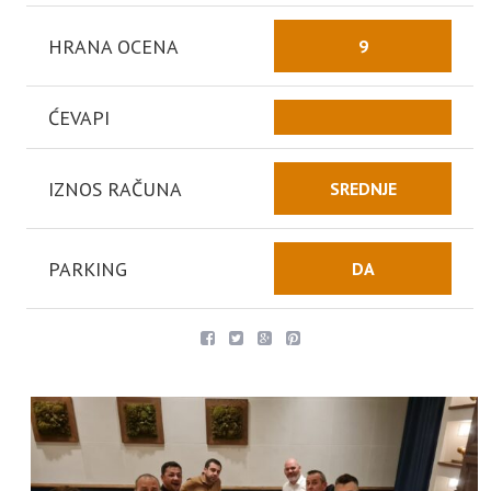
HRANA OCENA
9
ĆEVAPI
IZNOS RAČUNA
SREDNJE
PARKING
DA