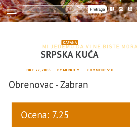
KAFANA
SRPSKA KUĆA
OKT 27, 2006
BY
MIRKO M.
COMMENTS
: 0
Obrenovac - Zabran
Ocena: 7.25