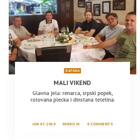
KAFANA
MALI VIKEND
Glavna jela: renarca, srpski popek,
rolovana plecka i dinstana teletina.
JUN 07, 2019
MIRKO M.
0 COMMENTS