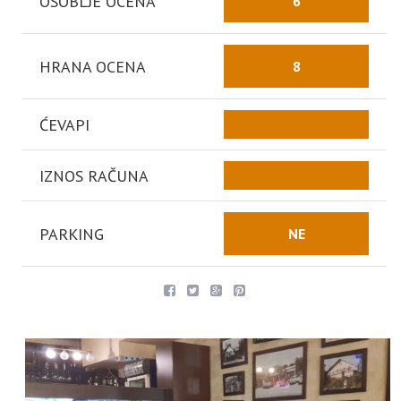
OSOBLJE OCENA
6
HRANA OCENA
8
ĆEVAPI
IZNOS RAČUNA
PARKING
NE