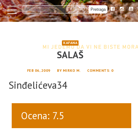
KAFANA
SALAŠ
FEB 06, 2009
BY
MIRKO M.
COMMENTS
: 0
Sinđelićeva34
Ocena: 7.5