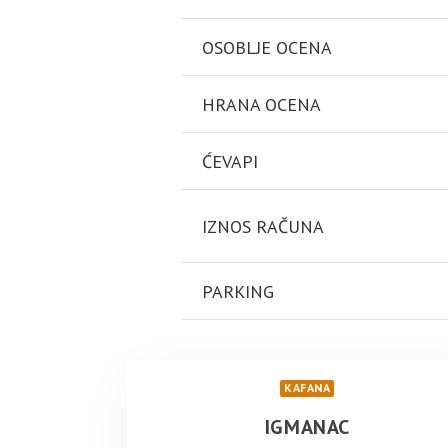
OSOBLJE OCENA
HRANA OCENA
ĆEVAPI
IZNOS RAČUNA
PARKING
KAFANA
IGMANAC