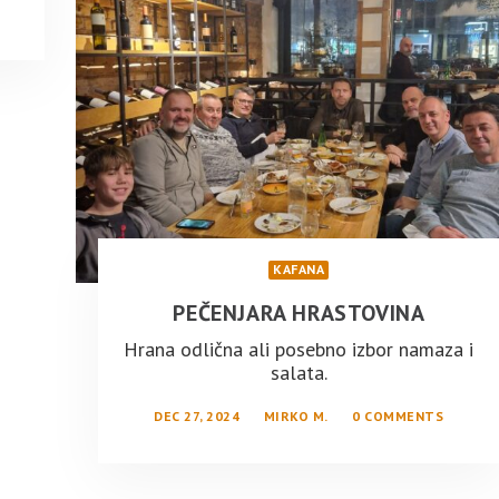
KAFANA
PEČENJARA HRASTOVINA
Hrana odlična ali posebno izbor namaza i
salata.
DEC 27, 2024
MIRKO M.
0 COMMENTS