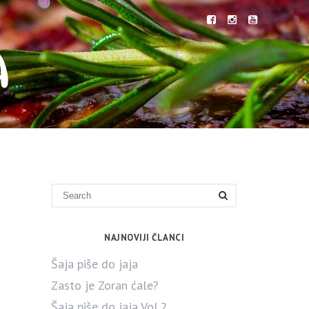
NAJNOVIJI ČLANCI
Šaja piše do jaja
Zasto je Zoran ćale?
Šaja piše do jaja Vol.2