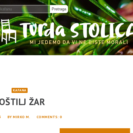
KAFANA
OŠTILJ ŽAR
3
BY
MIRKO M.
COMMENTS
: 0