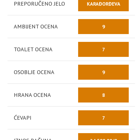
PREPORUČENO JELO
KARAĐORĐEVA
AMBIJENT OCENA
9
TOALET OCENA
7
OSOBLJE OCENA
9
HRANA OCENA
8
ĆEVAPI
7