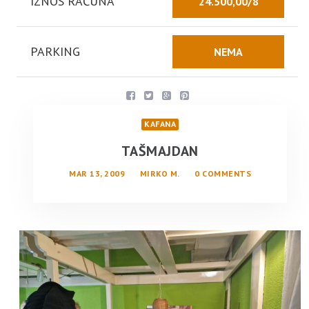
IZNOS RAČUNA
24.500,00/8
PARKING
NEMA
KAFANA
TAŠMAJDAN
MAR 13, 2009
MIRKO M.
0 COMMENTS