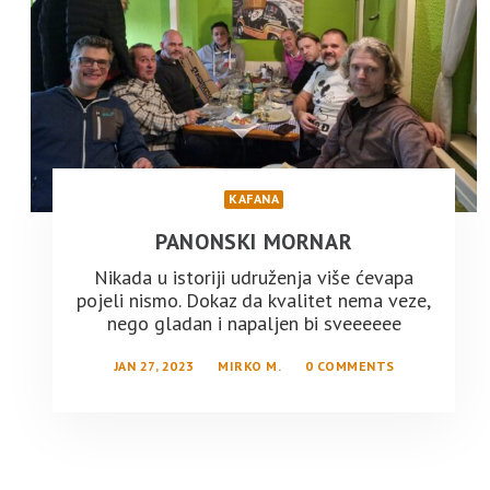
KAFANA
PANONSKI MORNAR
Nikada u istoriji udruženja više ćevapa
pojeli nismo. Dokaz da kvalitet nema veze,
nego gladan i napaljen bi sveeeeee
JAN 27, 2023
MIRKO M.
0 COMMENTS