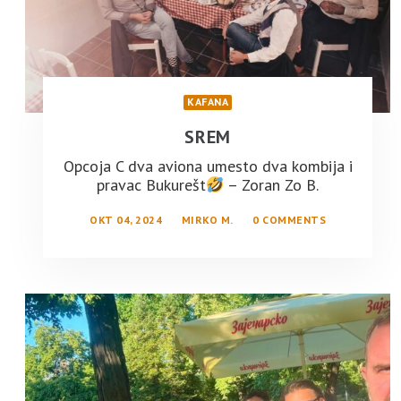
KAFANA
SREM
Opcoja C dva aviona umesto dva kombija i
pravac Bukurešt
– Zoran Zo B.
OKT 04, 2024
MIRKO M.
0 COMMENTS