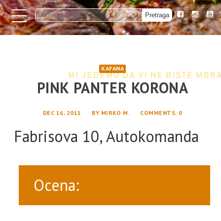
KAFANA
PINK PANTER KORONA
DEC 16, 2011
BY
MIRKO M.
COMMENTS
: 0
Fabrisova 10, Autokomanda
Ocena: