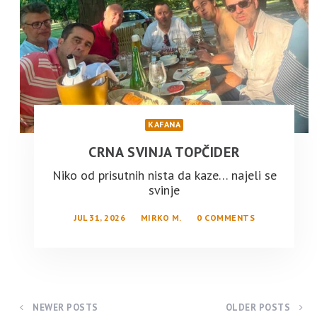
KAFANA
CRNA SVINJA TOPČIDER
Niko od prisutnih nista da kaze… najeli se
svinje
JUL 31, 2026
MIRKO M.
0 COMMENTS
NEWER POSTS
OLDER POSTS