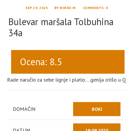
SEP 19, 2025
BY
MIRKO M.
COMMENTS
: 0
Bulevar maršala Tolbuhina
34a
Ocena: 8.5
Rade naručio za sebe lignje i platio….genija otišo u Q
DOMAĆIN
BOKI
DATUM
19.09.2025