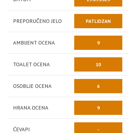
PREPORUČENO JELO
PATLIDZAN
AMBIJENT OCENA
9
TOALET OCENA
10
OSOBLJE OCENA
6
HRANA OCENA
9
ĆEVAPI
-