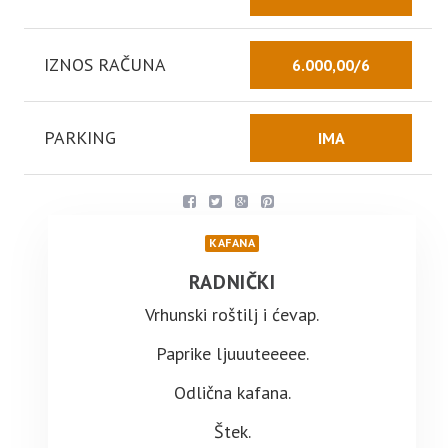
IZNOS RAČUNA
6.000,00/6
PARKING
IMA
KAFANA
RADNIČKI
Vrhunski roštilj i ćevap.
Paprike ljuuuteeeee.
Odlična kafana.
Štek.