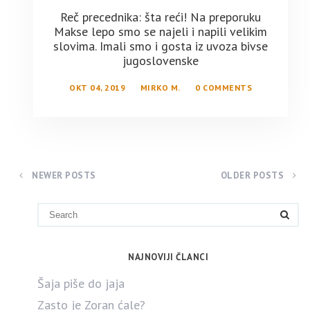
Reč precednika: šta reći! Na preporuku
Makse lepo smo se najeli i napili velikim
slovima. Imali smo i gosta iz uvoza bivse
jugoslovenske
OKT 04, 2019
MIRKO M.
0 COMMENTS
NEWER POSTS
OLDER POSTS
NAJNOVIJI ČLANCI
Šaja piše do jaja
Zasto je Zoran ćale?