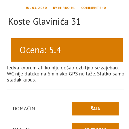
JUL 03, 2020
BY
MIRKO M.
COMMENTS
: 0
Koste Glavinića 31
Ocena: 5.4
Jedva kvorum ali ko nije došao ozbiljno se zajebao.
WC nije daleko na 6min ako GPS ne laže. Slatko samo
sladak kupus.
DOMAĆIN
ŠAJA