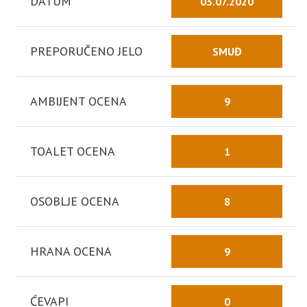
DATUM
03.07.2020
PREPORUČENO JELO
SMUĐ
AMBIJENT OCENA
9
TOALET OCENA
1
OSOBLJE OCENA
8
HRANA OCENA
9
ĆEVAPI
0