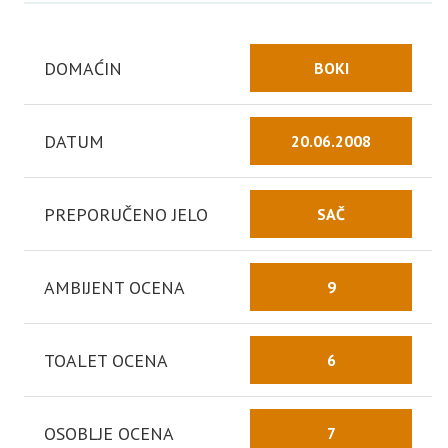
DOMAĆIN
BOKI
DATUM
20.06.2008
PREPORUČENO JELO
SAČ
AMBIJENT OCENA
9
TOALET OCENA
6
OSOBLJE OCENA
7