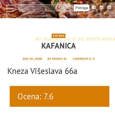
KAFANA
KAFANICA
JUN 20, 2008
BY
MIRKO M.
COMMENTS
: 0
Kneza Višeslava 66a
Ocena: 7.6