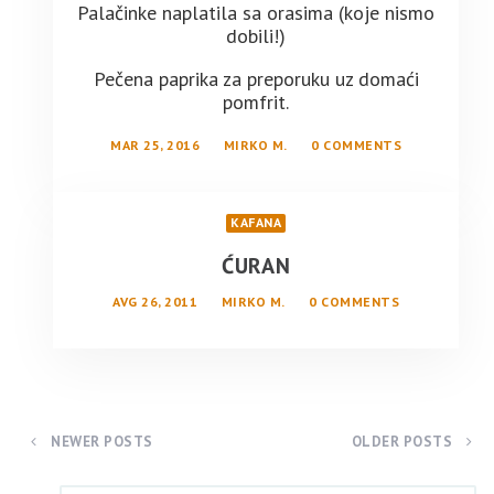
Palačinke naplatila sa orasima (koje nismo
dobili!)
Pečena paprika za preporuku uz domaći
pomfrit.
MAR 25, 2016
MIRKO M.
0 COMMENTS
KAFANA
ĆURAN
AVG 26, 2011
MIRKO M.
0 COMMENTS
NEWER POSTS
OLDER POSTS