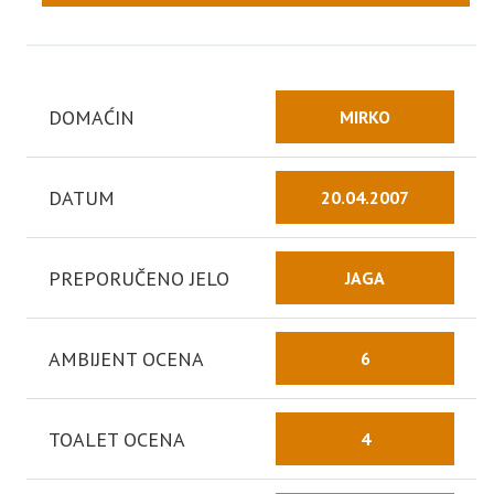
DOMAĆIN
MIRKO
DATUM
20.04.2007
PREPORUČENO JELO
JAGA
AMBIJENT OCENA
6
TOALET OCENA
4