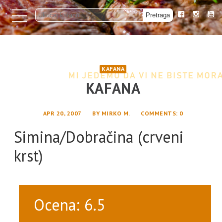
KAFANA
KAFANA
APR 20, 2007
BY
MIRKO M.
COMMENTS
: 0
Simina/Dobračina (crveni
krst)
Ocena: 6.5