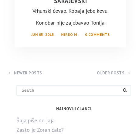
SARAJEVSKI
Vrhunski ćevap. Kobaja jebe kevu.
Konobar nije zajebavao Tonija.
JUN 05, 2015
MIRKO M.
0 COMMENTS
NEWER POSTS
OLDER POSTS
NAJNOVIJI ČLANCI
Šaja piše do jaja
Zasto je Zoran ćale?