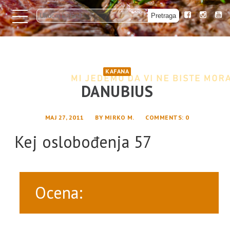
KAFANA
DANUBIUS
MAJ 27, 2011
BY
MIRKO M.
COMMENTS
: 0
Kej oslobođenja 57
Ocena: