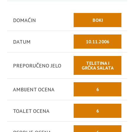
DOMAĆIN
BOKI
DATUM
10.11.2006
TELETINA I
PREPORUČENO JELO
GRČKA SALATA
AMBIJENT OCENA
6
TOALET OCENA
6