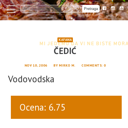
KAFANA
ČEDIĆ
NOV 10, 2006
BY
MIRKO M.
COMMENTS
: 0
Vodovodska
Ocena: 6.75