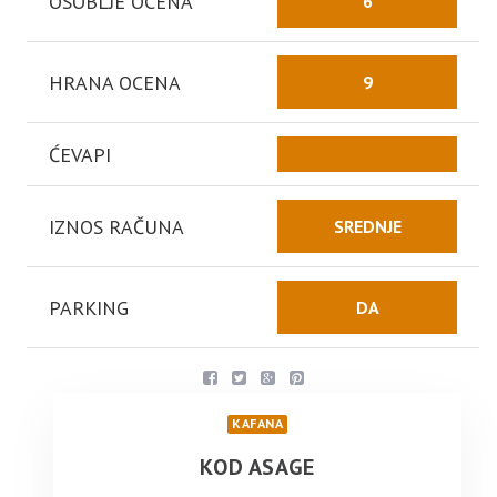
OSOBLJE OCENA
6
HRANA OCENA
9
ĆEVAPI
IZNOS RAČUNA
SREDNJE
PARKING
DA
KAFANA
KOD ASAGE