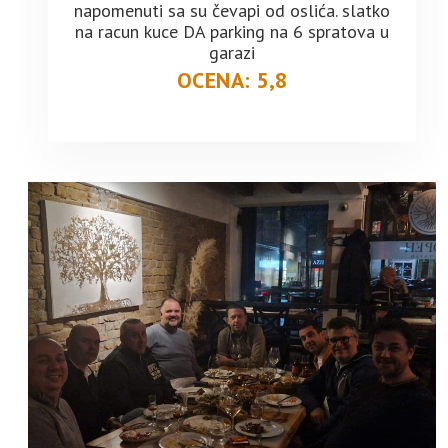
napomenuti sa su čevapi od oslića. slatko
na racun kuce DA parking na 6 spratova u
garazi
OCENA: 5,8