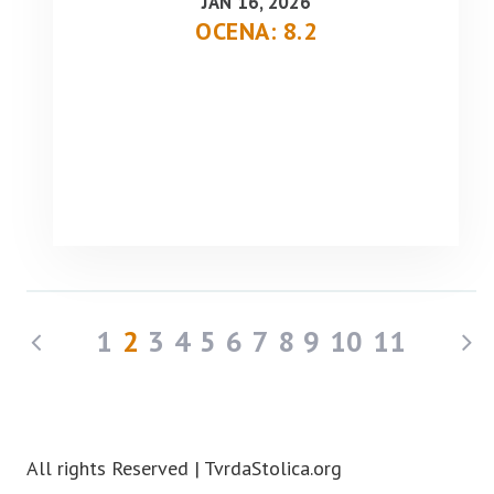
JAN 16, 2026
OCENA: 8.2
1
2
3
4
5
6
7
8
9
10
11
All rights Reserved | TvrdaStolica.org